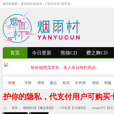
烟雨村摄影，看原创街拍首发！("阳光街拍"倡导者)
首页
今日更新
熊猫CD
樱之舞CD
纷纷细雨湿罗衣，美人依日倚栏风起。
轻抚细雨洒红楼，美人徐步舞花楸。
热搜：
车模
清纯
极品
校花
好利来
顶级
制服
雨中美人独立峰，青丝湿透泪痕浓。
保护你的隐私，代支付用户可购买
妍姿如水舞雨涵，美人翩然走湖畔。
首页
烟雨村2组【搬运资源】
风雨中的美人啊，纤腰若素玉，乱发似云烟。
CD总类【CD系列】
trump1475