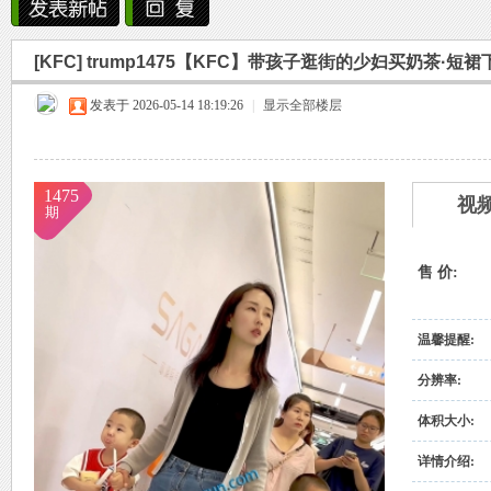
雨中邂逅美人笑，花颜如露醉心间。
[KFC]
trump1475【KFC】带孩子逛街的少妇买奶茶·短
霏霏细雨湿樱唇，美人微笑照晚云。
烟
»
›
›
›
发表于 2026-05-14 18:19:26
柳袖轻舞如飞燕，雨中美人恋长衫。
|
显示全部楼层
纤腰映雨光瑞瑞，美人淡妆染花堆。
美人在雨中舞翩翩，如花洒泪映窗前。
1475
视
期
售 价:
雨
温馨提醒:
分辨率:
体积大小:
详情介绍: