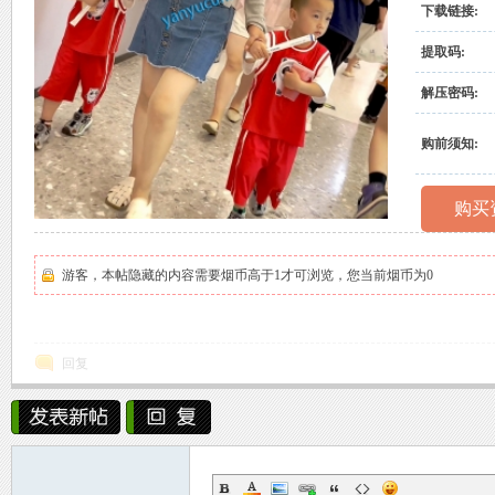
下载链接:
村
提取码:
解压密码:
购前须知:
购买
原
游客，本帖隐藏的内容需要烟币高于1才可浏览，您当前烟币为0
回复
创