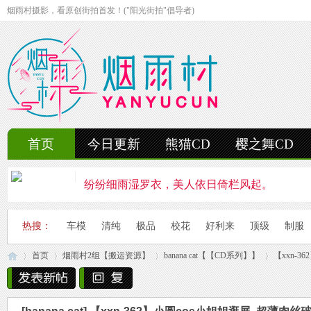
烟雨村摄影，看原创街拍首发！("阳光街拍"倡导者)
首页
今日更新
熊猫CD
樱之舞CD
纷纷细雨湿罗衣，美人依日倚栏风起。
轻抚细雨洒红楼，美人徐步舞花楸。
热搜：
车模
清纯
极品
校花
好利来
顶级
制服
雨中美人独立峰，青丝湿透泪痕浓。
首页
烟雨村2组【搬运资源】
banana cat【【CD系列】】
【xxn-3
妍姿如水舞雨涵，美人翩然走湖畔。
风雨中的美人啊，纤腰若素玉，乱发似云烟。