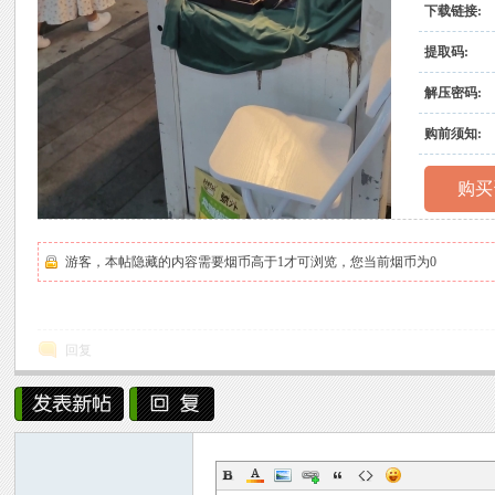
下载链接:
村
提取码:
解压密码:
购前须知:
购买
原
游客，本帖隐藏的内容需要烟币高于1才可浏览，您当前烟币为0
回复
创