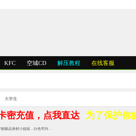
KFC
空城CD
解压教程
在线客服
大学生
卡密充值，点我直达
为了保护你
臀裙极品身材小姐姐，白色窄内 ...