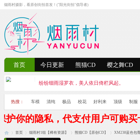
烟雨村摄影，看原创街拍首发！("阳光街拍"倡导者)
首页
今日更新
熊猫CD
樱之舞CD
纷纷细雨湿罗衣，美人依日倚栏风起。
轻抚细雨洒红楼，美人徐步舞花楸。
热搜：
车模
清纯
极品
校花
好利来
顶级
制服
雨中美人独立峰，青丝湿透泪痕浓。
保护你的隐私，代支付用户可购买
妍姿如水舞雨涵，美人翩然走湖畔。
首页
烟雨村1组【稀有资源】
风雨中的美人啊，纤腰若素玉，乱发似云烟。
熊猫CD【原创CD】
XM238蓝色包