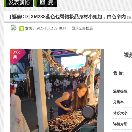
雨中邂逅美人笑，花颜如露醉心间。
[熊猫CD]
XM238蓝色包臀裙极品身材小姐姐，白色窄内
霏霏细雨湿樱唇，美人微笑照晚云。
[
烟
»
›
›
›
发表于 2025-10-02 22:18:14
柳袖轻舞如飞燕，雨中美人恋长衫。
|
显示全部楼层
纤腰映雨光瑞瑞，美人淡妆染花堆。
美人在雨中舞翩翩，如花洒泪映窗前。
238
视
期
售 价:
雨
温馨提醒:
分辨率:
体积大小:
详情介绍: