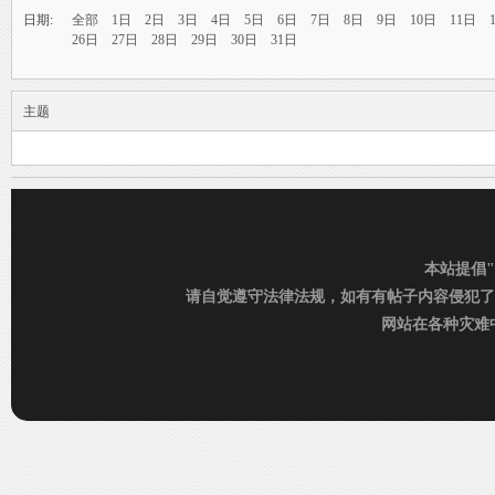
烟
›
雨中邂逅美人笑，花颜如露醉心间。
日期:
全部
1日
2日
3日
4日
5日
6日
7日
8日
9日
10日
11日
26日
27日
28日
29日
30日
31日
霏霏细雨湿樱唇，美人微笑照晚云。
柳袖轻舞如飞燕，雨中美人恋长衫。
主题
纤腰映雨光瑞瑞，美人淡妆染花堆。
美人在雨中舞翩翩，如花洒泪映窗前。
雨
本站提倡
请自觉遵守法律法规，如有有帖子内容侵犯了
网站在各种灾难中运
村