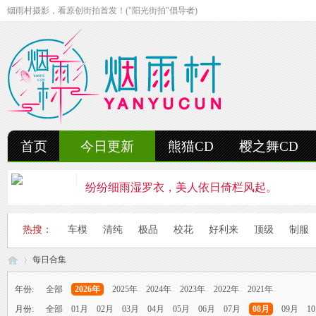
烟雨村摄影，看原创街拍首发！("阳光街拍"倡导者)
首页
今日更新
熊猫CD
樱之舞CD
纷纷细雨湿罗衣，美人依日倚栏风起。
轻抚细雨洒红楼，美人徐步舞花楸。
热搜：
车模
清纯
极品
校花
好利来
顶级
制服
雨中美人独立峰，青丝湿透泪痕浓。
每日合集
妍姿如水舞雨涵，美人翩然走湖畔。
年份:
全部
2026年
2025年
2024年
2023年
2022年
2021年
风雨中的美人啊，纤腰若素玉，乱发似云烟。
月份:
全部
01月
02月
03月
04月
05月
06月
07月
08月
09月
1