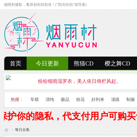
烟雨村摄影，看原创街拍首发！("阳光街拍"倡导者)
首页
今日更新
熊猫CD
樱之舞CD
纷纷细雨湿罗衣，美人依日倚栏风起。
轻抚细雨洒红楼，美人徐步舞花楸。
热搜：
车模
清纯
极品
校花
好利来
顶级
制服
雨中美人独立峰，青丝湿透泪痕浓。
保护你的隐私，代支付用户可购买
妍姿如水舞雨涵，美人翩然走湖畔。
每日合集
风雨中的美人啊，纤腰若素玉，乱发似云烟。