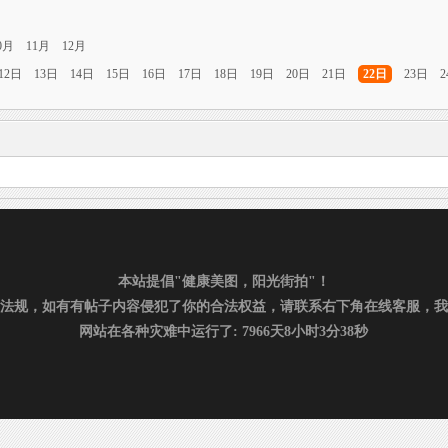
0月
11月
12月
12日
13日
14日
15日
16日
17日
18日
19日
20日
21日
22日
23日
本站提倡"健康美图，阳光街拍"！
法规，如有有帖子内容侵犯了你的合法权益，请联系右下角在线客服，我
网站在各种灾难中运行了: 7966天8小时3分38秒