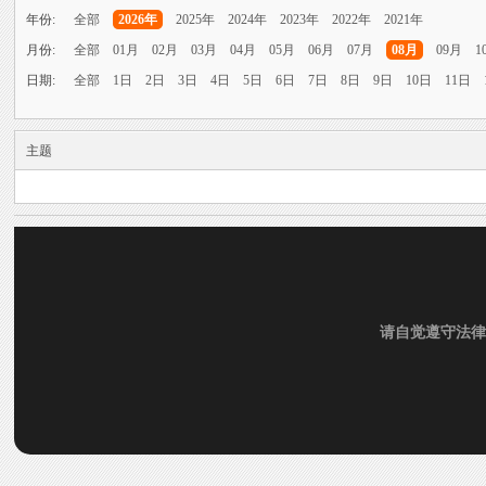
雨中邂逅美人笑，花颜如露醉心间。
年份:
全部
2026年
2025年
2024年
2023年
2022年
2021年
月份:
全部
01月
02月
03月
04月
05月
06月
07月
08月
09月
1
霏霏细雨湿樱唇，美人微笑照晚云。
烟
›
日期:
全部
1日
2日
3日
4日
5日
6日
7日
8日
9日
10日
11日
柳袖轻舞如飞燕，雨中美人恋长衫。
纤腰映雨光瑞瑞，美人淡妆染花堆。
主题
美人在雨中舞翩翩，如花洒泪映窗前。
雨
请自觉遵守法律