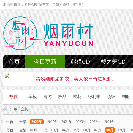
烟雨村摄影，看原创街拍首发！("阳光街拍"倡导者)
首页
今日更新
熊猫CD
樱之舞CD
纷纷细雨湿罗衣，美人依日倚栏风起。
轻抚细雨洒红楼，美人徐步舞花楸。
热搜：
车模
清纯
极品
校花
好利来
顶级
制服
雨中美人独立峰，青丝湿透泪痕浓。
每日合集
妍姿如水舞雨涵，美人翩然走湖畔。
年份:
全部
2026年
2025年
2024年
2023年
2022年
2021年
风雨中的美人啊，纤腰若素玉，乱发似云烟。
月份:
全部
01月
02月
03月
04月
05月
06月
07月
08月
09月
1