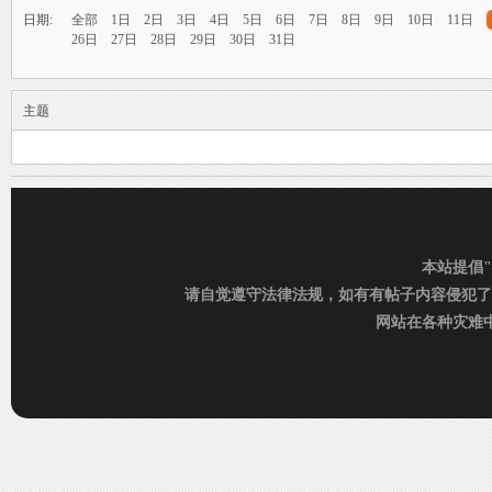
烟
›
雨中邂逅美人笑，花颜如露醉心间。
日期:
全部
1日
2日
3日
4日
5日
6日
7日
8日
9日
10日
11日
26日
27日
28日
29日
30日
31日
霏霏细雨湿樱唇，美人微笑照晚云。
柳袖轻舞如飞燕，雨中美人恋长衫。
主题
纤腰映雨光瑞瑞，美人淡妆染花堆。
美人在雨中舞翩翩，如花洒泪映窗前。
雨
本站提倡
请自觉遵守法律法规，如有有帖子内容侵犯了
网站在各种灾难中运
村