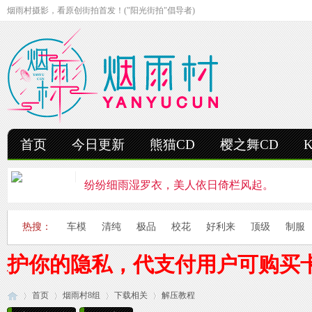
烟雨村摄影，看原创街拍首发！("阳光街拍"倡导者)
首页
今日更新
熊猫CD
樱之舞CD
纷纷细雨湿罗衣，美人依日倚栏风起。
轻抚细雨洒红楼，美人徐步舞花楸。
热搜：
车模
清纯
极品
校花
好利来
顶级
制服
雨中美人独立峰，青丝湿透泪痕浓。
保护你的隐私，代支付用户可购买
妍姿如水舞雨涵，美人翩然走湖畔。
首页
烟雨村8组
风雨中的美人啊，纤腰若素玉，乱发似云烟。
下载相关
解压教程