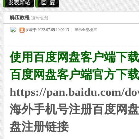
雨中邂逅美人笑，花颜如露醉心间。
解压教程
霏霏细雨湿樱唇，美人微笑照晚云。
[复制链接]
烟
»
›
›
›
发表于 2022-07-09 19:00:13
柳袖轻舞如飞燕，雨中美人恋长衫。
|
显示全部楼层
纤腰映雨光瑞瑞，美人淡妆染花堆。
使用百度网盘客户端下
美人在雨中舞翩翩，如花洒泪映窗前。
百度网盘客户端官方下
雨
https://pan.baidu.com/d
海外手机号注册百度网
盘注册链接